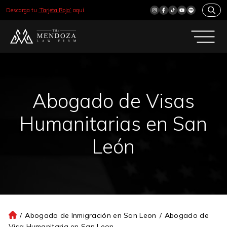
Descarga tu
‘Tarjeta Roja’
aquí.
Abogado de Visas
Humanitarias en San
León
/
Abogado de Inmigración en San Leon
/
Abogado de
Ini
Visa Humanitaria en San Leon