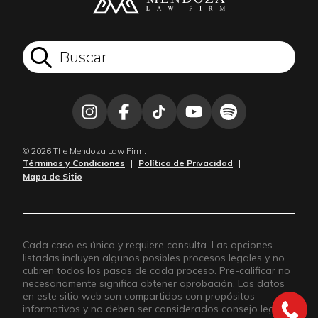
© 2026 The Mendoza Law Firm.
Términos y Condiciones
|
Política de Privacidad
|
Mapa de Sitio
Cada caso es único y requiere consulta. Las opciones
listadas incluyen algunos posibles procesos legales y no
cubren todos los pasos de cada proceso. Pre-calificar no
necesariamente significa obtener aprobación. Los datos
en este sitio web son compartidos con propósitos
informativos y no deben ser considerados consejo legal.