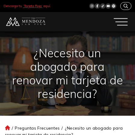
Descarga tu
‘Tarjeta Roja’
aquí.
¿Necesito un
abogado para
renovar mi tarjeta de
residencia?
/
Preguntas Frecuentes
/
¿Necesito un abogado para
Ini
renovar mi tarjeta de residencia?