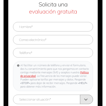
Solicita una
evaluación gratuita
Al facilitar un número de teléfono y enviar el formulario,
das tu consentimiento para que nos pongamos en contacto
contigo mediante mensajes SMS y aceptas nuestra
Política
de privacidad
. La frecuencia de los mensajes puede variar.
Pueden aplicarse tarifas por mensajes y datos. Responde
«STOP»
para dejar de recibir mensajes. Responde
«HELP»
para obtener más información.